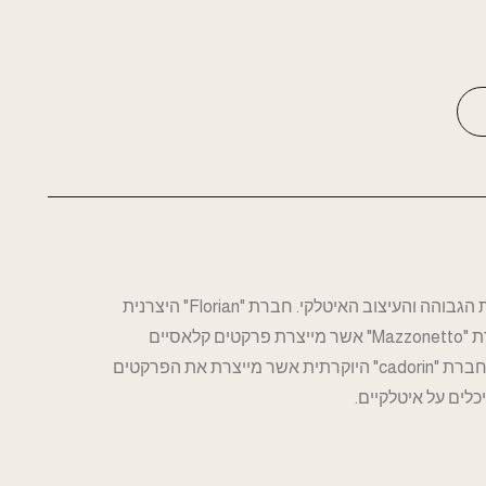
כשהעץ הטבעי פוגש את האיכות הגבוהה והעיצוב האיטלקי. חברת "Florian" היצרנית
האיטלקית הגדולה בעולם. חברת "Mazzonetto" אשר מייצרת פרקטים קלאסיים
בשיטה המסורתית האיטלקית. חברת "cadorin" היוקרתית אשר מייצרת את הפרקטים
לים על איטלקיים.