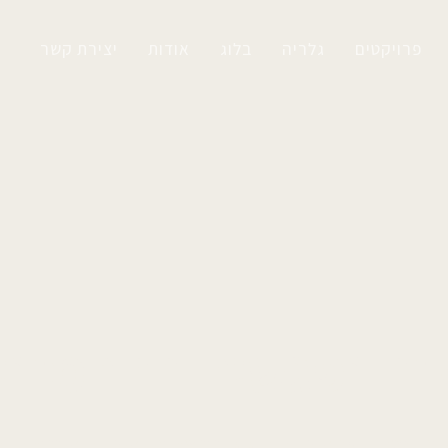
פרויקטים
גלריה
בלוג
אודות
יצירת קשר
וב נפגשים בהרמונ
רים מחדש את החלל ויוצרים את האווירה