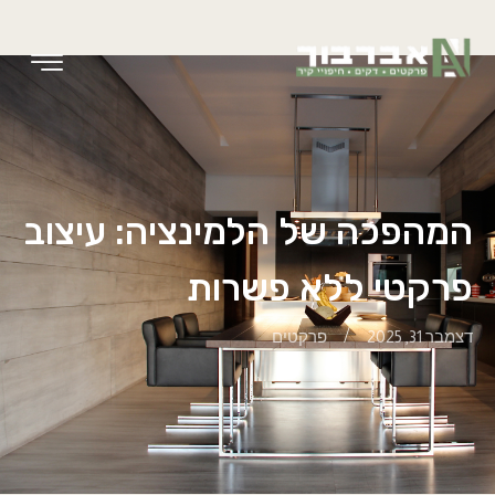
ילוג
תוכן
המהפכה של הלמינציה: עיצוב
פרקטי ללא פשרות
/
דצמבר 31, 2025
פרקטים