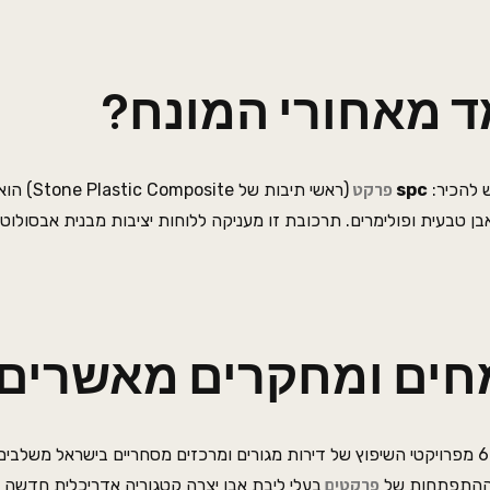
ד מאחורי המונח?
פרקט
 להכיר:
spc
(ראשי תיבות של 
טבעית ופולימרים. תרכובת זו מעניקה ללוחות יציבות מבנית אבסולוטי
חים ומחקרים מאשרים
על פי סקרי שוק של איגוד הקבלנים והמשפצים לשנת 2025, מעל ל-68% מפרויקטי השיפוץ של דירות מגורים ומרכזים מסחריים בישראל 
פרקטים
התפתחות של
בעלי ליבת אבן יצרה קטגוריה אדריכלית חדשה לח