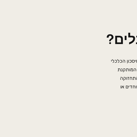
לים?
יסכון הכלכלי
עץ טבעי, הערך האמיתי טמון בשקט הנפשי היומיומי. רוב הלוחות המתקדמים מגיעים מראש עם שכבת בידוד אקוסטית (IXPE) המותקנת
התחזוקה
חדים או