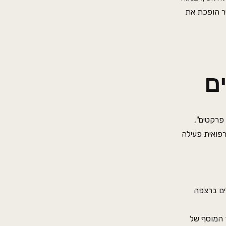
 מכילה כ-70% אבן גיר הופכת את
ם
פרקטים",
רפואית פעילה
ים ברצפה
דיוק הערך המוסף של