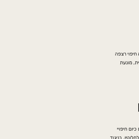
Stone Plastic Composite) הוא חיפוי רצפה
ת, מונעת
משלבים כיום חיפויי
לוטין. בניגוד