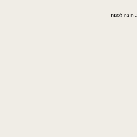
 חובה לפנות
ים המחמירים.
שור.
עה ונשיב בהקדם