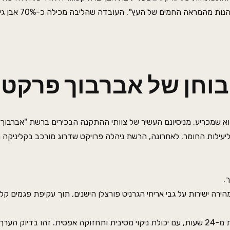
ליהנות מהמראה החמים של העץ
"
. העובדה שהליבה
בוחן של אברבוך פרקטי
וא שמכריע. מניסיונם העשיר של צוותי ההתקנה הבכירים ברשת "אברבוך 
יעילות החומר. לאחרונה, הרשת ניהלה פרויקט שדרוג מורכב בקליניקה 
.
ה ישירות על גבי אריחי הגרניט פורצלן הישנים, תוך עקיפת פגמים קל
הלקוח קיבל תוצאה אסתטית ברמת פרימיום בתוך פחות מ-24 שעות, עם יכולת ניקוי מסיבית ותחזוקה אפסית. זהו ב