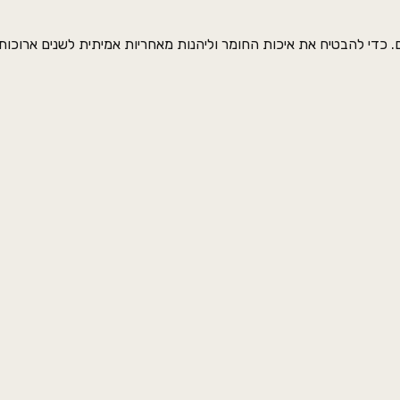
די להבטיח את איכות החומר וליהנות מאחריות אמיתית לשנים ארוכות,
קציות החדשניות, היפות והבטוחות ביותר בעולם, העומדות בכל התקנ
ח שהבית שלכם ייראה מושלם ומעורר קנאה – לא רק היום, אלא גם בעוד ע
שלחו הוד
NAME
EMAIL
גלריה